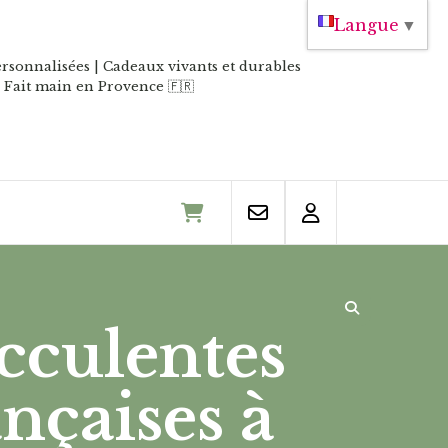
Langue
▼
rsonnalisées | Cadeaux vivants et durables
Fait main en Provence
🇫🇷
cculentes
ançaises à