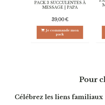
PA
ULENTES À
PACK 3 SUCCULENTES À
M
 MAMAN
MESSAGE | PAPA
€
39,00
€
nde mon
Je commande mon
pack
Pour c
Célébrez les liens familiaux