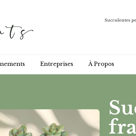
Succulentes pe
énements
Entreprises
À Propos
Su
fr