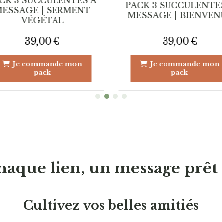
CK 3 SUCCULENTES À
PACK 3 SUCCULENTE
ESSAGE | SERMENT
MESSAGE | BIENVEN
VÉGÉTAL
39,00
€
39,00
€
Je commande mon
Je commande mon
pack
pack
haque lien, un message prêt à
Cultivez vos belles amitiés