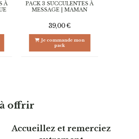
S À
PACK 3 SUCCULENTES À
PACK 3 S
UE
MESSAGE | MAMAN
MESS
39,00
€
3
Je commande mon
Je c
pack
 offrir
Accueillez et remerciez