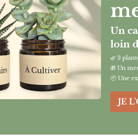
me
Un ca
loin 
🌿 3 plan
🎁 Un mes
📦 Une ex
JE L