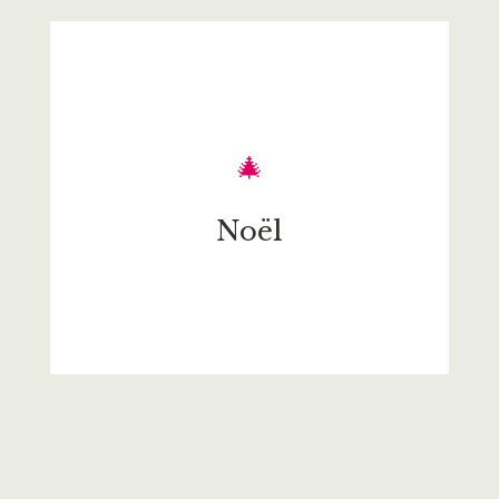
🎄
Noël