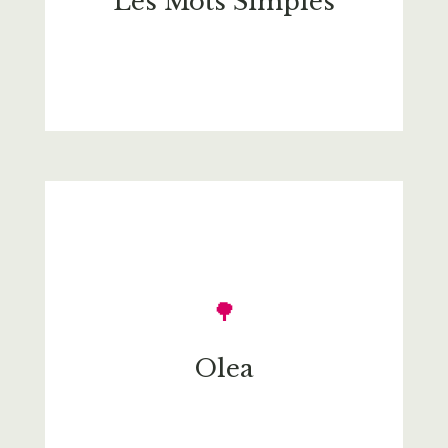
Les Mots Simples
🌳
Olea