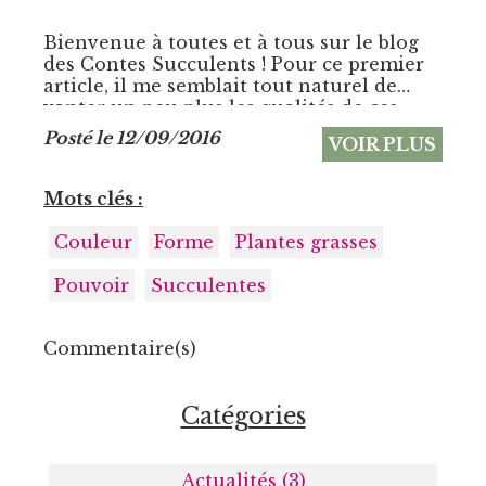
Bienvenue à toutes et à tous sur le blog
des Contes Succulents ! Pour ce premier
article, il me semblait tout naturel de
vanter un peu plus les qualités de ces
incroyables plantes avec lesquelles j'ai
Posté le 12/09/2016
VOIR PLUS
choisi de travailler quotidiennement.
Mots clés :
Couleur
Forme
Plantes grasses
Pouvoir
Succulentes
Commentaire(s)
Catégories
Actualités (3)