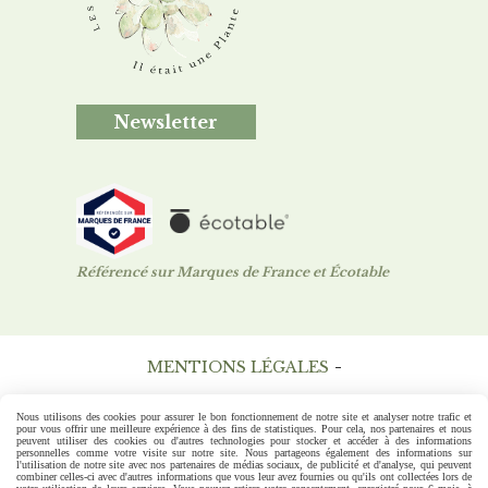
Newsletter
Référencé sur Marques de France et Écotable
MENTIONS LÉGALES
CONDITIONS GÉNÉRALES DE VENTE
Nous utilisons des cookies pour assurer le bon fonctionnement de notre site et analyser notre trafic et
pour vous offrir une meilleure expérience à des fins de statistiques. Pour cela, nos partenaires et nous
peuvent utiliser des cookies ou d'autres technologies pour stocker et accéder à des informations
POLITIQUE DE CONFIDENTIALITÉ
GESTION COOKIES
personnelles comme votre visite sur notre site. Nous partageons également des informations sur
l'utilisation de notre site avec nos partenaires de médias sociaux, de publicité et d'analyse, qui peuvent
combiner celles-ci avec d'autres informations que vous leur avez fournies ou qu'ils ont collectées lors de