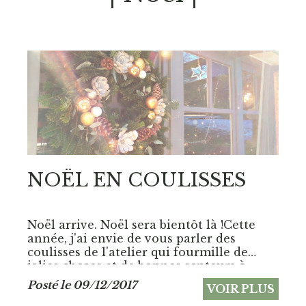
NOËL EN COULISSES
Noël arrive. Noël sera bientôt là !Cette
année, j'ai envie de vous parler des
coulisses de l'atelier qui fourmille de
jolies choses et de bonnes senteurs à
l'occasion des fêtes de fin d'année. Noël
Posté le 09/12/2017
VOIR PLUS
en...