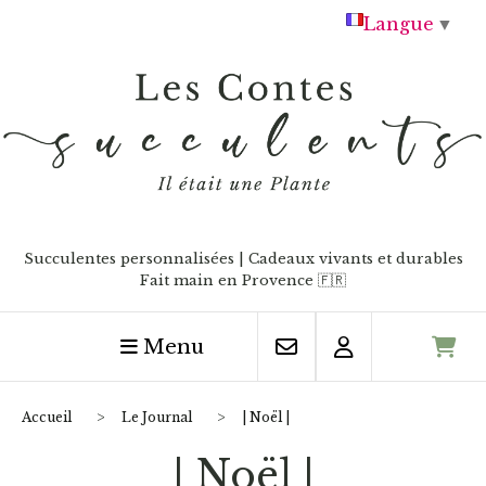
Panneau de gestion des cookies
Langue
▼
Succulentes personnalisées | Cadeaux vivants et durables
Fait main en Provence
🇫🇷
Menu
Accueil
Le Journal
| Noël |
| Noël |